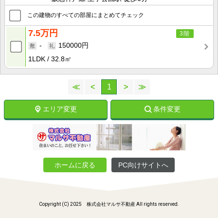
この建物のすべての部屋にまとめてチェック
7.5万円
3階
-
150000円
1LDK
32.8㎡
≪
<
1
>
≫
エリア変更
条件変更
ホームに戻る
PC向けサイトへ
Copyright (C) 2025 株式会社マルサ不動産 All rights reserved.