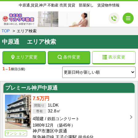
中原通,賃貸,神戸 不動産 売買 賃貸 部屋探し 賃貸物件情報
メ
TOP
エリア検索
中原通 エリア検索
エリア変更
条件変更
表示変更
1
1
～
棟目
(1棟)
プレミール神戸中原通
7.5万円
1LDK
32.8㎡
4階建
鉄筋コンクリート
1980年12月
（築45年）
神戸市灘区中原通
マンション
阪急神戸線 王子公園駅 徒歩6分