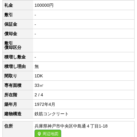
礼金
100000円
敷引
-
保証金
-
償却金
-
敷引
償却区分
積増し敷金
-
積増し理由
無
間取り
1DK
専有面積
33㎡
所在階
2 / 4
築年月
1972年4月
建物構造
鉄筋コンクリート
住所
兵庫県神戸市中央区中島通４丁目1-18
周辺地図