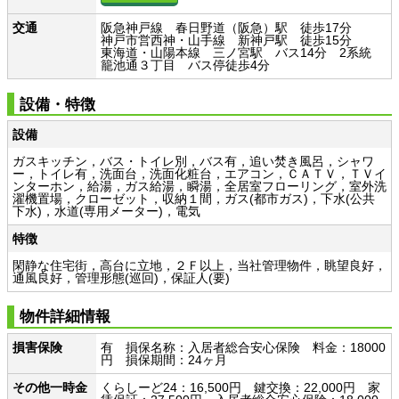
交通
阪急神戸線 春日野道（阪急）駅 徒歩17分
神戸市営西神・山手線 新神戸駅 徒歩15分
東海道・山陽本線 三ノ宮駅 バス14分 2系統
籠池通３丁目 バス停徒歩4分
設備・特徴
設備
ガスキッチン，バス・トイレ別，バス有，追い焚き風呂，シャワ
ー，トイレ有，洗面台，洗面化粧台，エアコン，ＣＡＴＶ，ＴＶイ
ンターホン，給湯，ガス給湯，瞬湯，全居室フローリング，室外洗
濯機置場，クローゼット，収納１間，ガス(都市ガス)，下水(公共
下水)，水道(専用メーター)，電気
特徴
閑静な住宅街，高台に立地，２Ｆ以上，当社管理物件，眺望良好，
通風良好，管理形態(巡回)，保証人(要)
物件詳細情報
損害保険
有 損保名称：入居者総合安心保険 料金：18000
円 損保期間：24ヶ月
その他一時金
くらしーど24：16,500円 鍵交換：22,000円 家