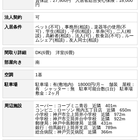
賃保証：27,500円 入居者総合安心保険：18,000
円
法人契約
可
入居条件
ペット(不可)，事務所(相談)，楽器等の使用(不
可)，学生(相談)，子供(相談)，単身(可)，二人(相
談)，高齢者(相談)，法人(可)，飲食店(不可)，ルー
ムシェア(相談)，友人同士(相談)
間取り詳細
DK(6畳) 洋室(6畳)
部屋向き
南
空調
1基
駐車場
駐車場：有(敷地内) 18000円/月～ 舗装 屋根：
有 シャッター：無 駐車可能台数(1台) 駐車場
敷金：2ヶ月
周辺施設
スーパー：コープミニ青谷 近隣 401m
コンビニ：ローソン 熊内五丁目店 近隣 650m
小学校：神戸市立上筒井小学校 近隣 972m
中学校：神戸市立筒井台中学校 近隣 922m
郵便局：神戸中島郵便局 近隣 431m
銀行：但馬銀行上筒井支店 近隣 789m
総合病院：神戸労災病院 近隣 366m