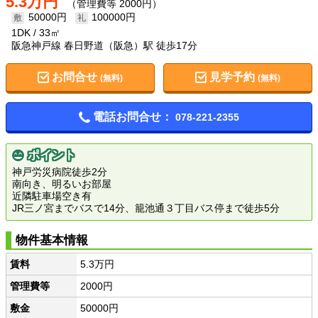
5.3万円
（管理費等 2000円）
50000円
100000円
1DK
33㎡
阪急神戸線 春日野道（阪急）駅 徒歩17分
お問合せ
見学予約
(無料)
(無料)
電話お問合せ：
078-221-2355
ポイント
神戸労災病院徒歩2分
南向き、明るいお部屋
近隣駐車場空き有
JR三ノ宮までバスで14分、籠池通３丁目バス停まで徒歩5分
物件基本情報
賃料
5.3万円
管理費等
2000円
敷金
50000円