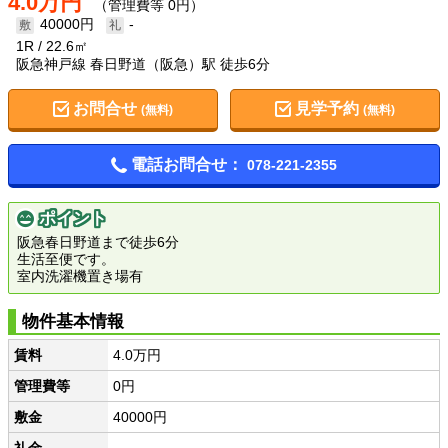
4.0万円
（管理費等 0円）
40000円
-
1R
22.6㎡
阪急神戸線 春日野道（阪急）駅 徒歩6分
お問合せ
見学予約
(無料)
(無料)
電話お問合せ：
078-221-2355
ポイント
阪急春日野道まで徒歩6分
生活至便です。
室内洗濯機置き場有
物件基本情報
賃料
4.0万円
管理費等
0円
敷金
40000円