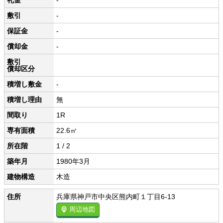
礼金
-
敷引
-
保証金
-
償却金
-
敷引
償却区分
積増し敷金
-
積増し理由
無
間取り
1R
専有面積
22.6㎡
所在階
1 / 2
築年月
1980年3月
建物構造
木造
住所
兵庫県神戸市中央区熊内町１丁目6-13
周辺地図