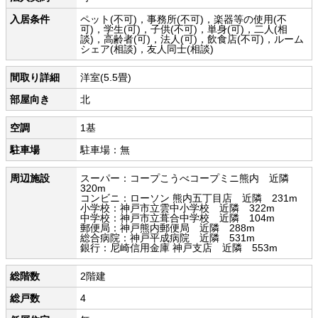
入居条件
ペット(不可)，事務所(不可)，楽器等の使用(不
可)，学生(可)，子供(不可)，単身(可)，二人(相
談)，高齢者(可)，法人(可)，飲食店(不可)，ルーム
シェア(相談)，友人同士(相談)
間取り詳細
洋室(5.5畳)
部屋向き
北
空調
1基
駐車場
駐車場：無
周辺施設
スーパー：コープこうべコープミニ熊内 近隣
320m
コンビニ：ローソン 熊内五丁目店 近隣 231m
小学校：神戸市立雲中小学校 近隣 322m
中学校：神戸市立葺合中学校 近隣 104m
郵便局：神戸熊内郵便局 近隣 288m
総合病院：神戸平成病院 近隣 531m
銀行：尼崎信用金庫 神戸支店 近隣 553m
総階数
2階建
総戸数
4