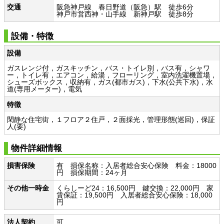
交通
阪急神戸線 春日野道（阪急）駅 徒歩6分
神戸市営西神・山手線 新神戸駅 徒歩8分
設備・特徴
設備
ガスレンジ付，ガスキッチン，バス・トイレ別，バス有，シャワ
ー，トイレ有，エアコン，給湯，フローリング，室内洗濯機置場，
シューズボックス，収納有，ガス(都市ガス)，下水(公共下水)，水
道(専用メーター)，電気
特徴
閑静な住宅街，１フロア２住戸，２面採光，管理形態(巡回)，保証
人(要)
物件詳細情報
損害保険
有 損保名称：入居者総合安心保険 料金：18000
円 損保期間：24ヶ月
その他一時金
くらしーど24：16,500円 鍵交換：22,000円 家
賃保証：19,500円 入居者総合安心保険：18,000
円
法人契約
可