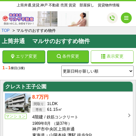
上筒井通,賃貸,神戸 不動産 売買 賃貸 部屋探し 賃貸物件情報
メ
TOP
マルサのおすすめ物件
上筒井通 マルサのおすすめ物件
エリア変更
条件変更
表示変更
1
1
～
棟目
(1棟)
クレスト王子公園
8.7万円
1LDK
61.15㎡
マンション
4階建
鉄筋コンクリート
1989年8月
（築37年）
神戸市中央区上筒井通
東海道・山陽本線 灘駅 徒歩9分