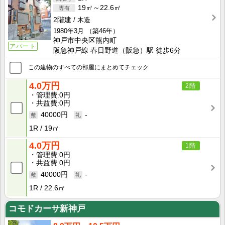
19㎡～22.6㎡
2階建
木造
1980年3月
（築46年）
神戸市中央区熊内町
アパート
阪急神戸線 春日野道（阪急）駅 徒歩6分
この建物のすべての部屋にまとめてチェック
4.0万円
2階
管理費
0円
共益費
0円
40000円
-
1R
19㎡
4.0万円
1階
管理費
0円
共益費
0円
40000円
-
1R
22.6㎡
コモドカーサ新神戸