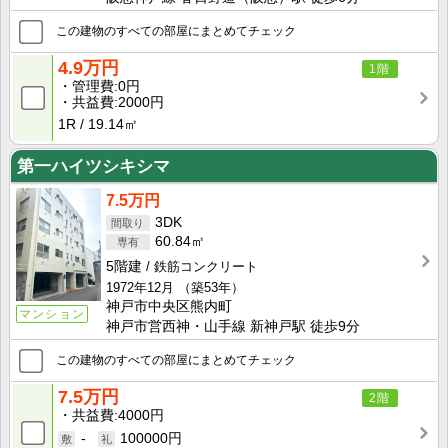
この建物のすべての部屋にまとめてチェック
4.9万円
1階
管理費
0円
共益費
2000円
1R
19.14㎡
第一ハイツシキシマ
7.5万円
3DK
60.84㎡
5階建
鉄筋コンクリート
1972年12月
（築53年）
神戸市中央区熊内町
マンション
神戸市営西神・山手線 新神戸駅 徒歩9分
この建物のすべての部屋にまとめてチェック
7.5万円
2階
共益費
4000円
-
100000円