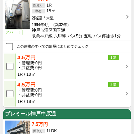
1R
18㎡
2階建
木造
1994年4月
（築32年）
神戸市灘区国玉通
アパート
阪急神戸線 六甲駅 バス5分 五毛 バス停徒歩1分
この建物のすべての部屋にまとめてチェック
4.5万円
1階
管理費
0円
共益費
0円
1R
18㎡
4.5万円
2階
管理費
0円
共益費
0円
1R
18㎡
プレミール神戸中原通
7.5万円
1LDK