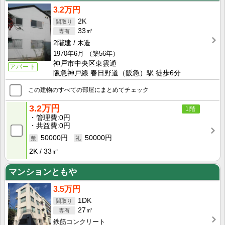
3.2万円
2K
33㎡
2階建
木造
1970年6月
（築56年）
神戸市中央区東雲通
アパート
阪急神戸線 春日野道（阪急）駅 徒歩6分
この建物のすべての部屋にまとめてチェック
3.2万円
1階
管理費
0円
共益費
0円
50000円
50000円
2K
33㎡
マンションともや
3.5万円
1DK
27㎡
鉄筋コンクリート