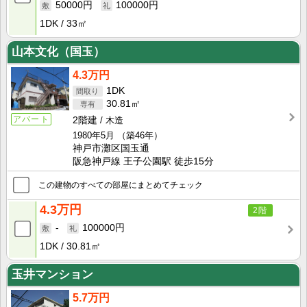
50000円
100000円
1DK
33㎡
山本文化（国玉）
4.3万円
1DK
30.81㎡
アパート
2階建
木造
1980年5月
（築46年）
神戸市灘区国玉通
阪急神戸線 王子公園駅 徒歩15分
この建物のすべての部屋にまとめてチェック
4.3万円
2階
-
100000円
1DK
30.81㎡
玉井マンション
5.7万円