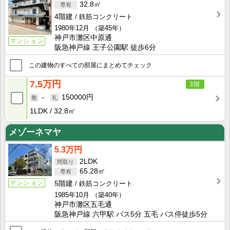
32.8㎡
4階建
鉄筋コンクリート
1980年12月
（築45年）
神戸市灘区中原通
マンション
阪急神戸線 王子公園駅 徒歩6分
この建物のすべての部屋にまとめてチェック
7.5万円
3階
-
150000円
1LDK
32.8㎡
メゾーネマヤ
5.3万円
2LDK
65.28㎡
マンション
5階建
鉄筋コンクリート
1985年10月
（築40年）
神戸市灘区五毛通
阪急神戸線 六甲駅 バス5分 五毛 バス停徒歩5分