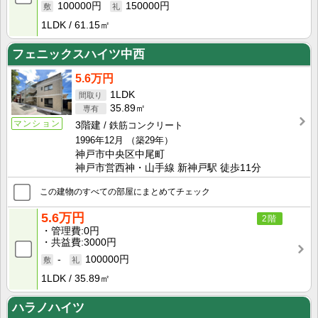
100000円
150000円
1LDK
61.15㎡
フェニックスハイツ中西
5.6万円
1LDK
35.89㎡
マンション
3階建
鉄筋コンクリート
1996年12月
（築29年）
神戸市中央区中尾町
神戸市営西神・山手線 新神戸駅 徒歩11分
この建物のすべての部屋にまとめてチェック
5.6万円
2階
管理費
0円
共益費
3000円
-
100000円
1LDK
35.89㎡
ハラノハイツ