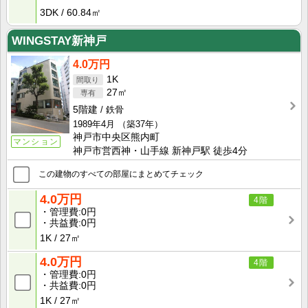
3DK
60.84㎡
WINGSTAY新神戸
4.0万円
1K
27㎡
5階建
鉄骨
1989年4月
（築37年）
神戸市中央区熊内町
マンション
神戸市営西神・山手線 新神戸駅 徒歩4分
この建物のすべての部屋にまとめてチェック
4.0万円
4階
管理費
0円
共益費
0円
1K
27㎡
4.0万円
4階
管理費
0円
共益費
0円
1K
27㎡