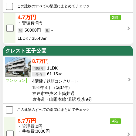
この建物のすべての部屋にまとめてチェック
4.7万円
2階
管理費
0円
50000円
-
1LDK
35.43㎡
クレスト王子公園
8.7万円
1LDK
61.15㎡
マンション
4階建
鉄筋コンクリート
1989年8月
（築37年）
神戸市中央区上筒井通
東海道・山陽本線 灘駅 徒歩9分
この建物のすべての部屋にまとめてチェック
8.7万円
4階
管理費
0円
共益費
3000円