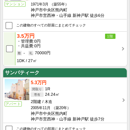
マンション
1971年3月
（築55年）
神戸市中央区熊内町
神戸市営西神・山手線 新神戸駅 徒歩6分
この建物のすべての部屋にまとめてチェック
3.5万円
1階
管理費
0円
共益費
0円
-
70000円
1DK
27㎡
サンパティーク
5.3万円
1R
24.24㎡
2階建
木造
アパート
2005年11月
（築20年）
神戸市中央区熊内町
神戸市営西神・山手線 新神戸駅 徒歩7分
この建物のすべての部屋にまとめてチェック