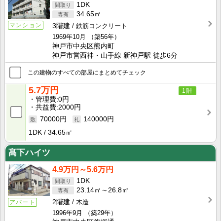
1DK
34.65㎡
マンション
3階建
鉄筋コンクリート
1969年10月
（築56年）
神戸市中央区熊内町
神戸市営西神・山手線 新神戸駅 徒歩6分
この建物のすべての部屋にまとめてチェック
5.7万円
1階
管理費
0円
共益費
2000円
70000円
140000円
1DK
34.65㎡
髙下ハイツ
4.9万円～5.6万円
1DK
23.14㎡～26.8㎡
2階建
木造
アパート
1996年9月
（築29年）