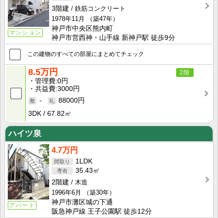
3階建
鉄筋コンクリート
1978年11月
（築47年）
神戸市中央区熊内町
マンション
神戸市営西神・山手線 新神戸駅 徒歩9分
この建物のすべての部屋にまとめてチェック
8.5万円
2階
管理費
0円
共益費
3000円
-
88000円
3DK
67.82㎡
ハイツ泉
4.7万円
1LDK
35.43㎡
2階建
木造
1996年6月
（築30年）
神戸市灘区城の下通
アパート
阪急神戸線 王子公園駅 徒歩12分