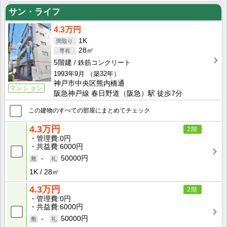
サン・ライフ
4.3万円
1K
28㎡
5階建
鉄筋コンクリート
1993年9月
（築32年）
神戸市中央区熊内橋通
マンション
阪急神戸線 春日野道（阪急）駅 徒歩7分
この建物のすべての部屋にまとめてチェック
4.3万円
2階
管理費
0円
共益費
6000円
-
50000円
1K
28㎡
4.3万円
2階
管理費
0円
共益費
6000円
-
50000円