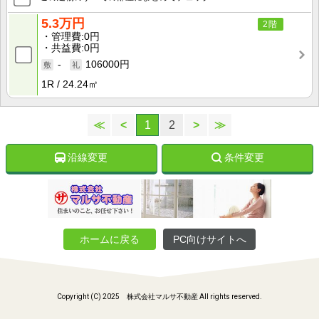
5.3万円
2階
管理費
0円
共益費
0円
-
106000円
1R
24.24㎡
≪
<
1
2
>
≫
沿線変更
条件変更
ホームに戻る
PC向けサイトへ
Copyright (C) 2025 株式会社マルサ不動産 All rights reserved.