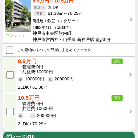
8.9万円～10.5万円
2LDK
61.38㎡～70.29㎡
6階建
鉄筋コンクリート
1993年4月
（築33年）
神戸市中央区熊内町
マンション
神戸市営西神・山手線 新神戸駅 徒歩8分
この建物のすべての部屋にまとめてチェック
8.9万円
2階
管理費
0円
共益費
10000円
100000円
200000円
2LDK
61.38㎡
10.5万円
3階
管理費
0円
共益費
10000円
-
200000円
2LDK
70.29㎡
グレース310