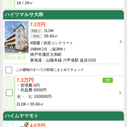
1K
28㎡
ハイツマルサ大和
7.3万円
2LDK
39.66㎡
4階建
鉄筋コンクリート
1988年2月
（築38年）
神戸市灘区大和町
マンション
東海道・山陽本線 六甲道駅 徒歩10分
この建物のすべての部屋にまとめてチェック
7.3万円
3階
管理費
0円
共益費
3000円
-
150000円
2LDK
39.66㎡
ハイムヤマモト
4.5万円