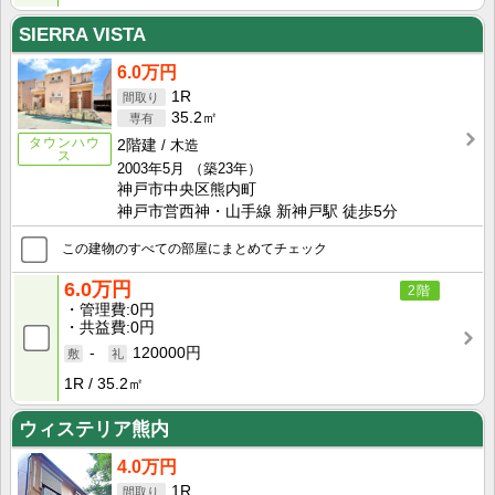
SIERRA VISTA
6.0万円
1R
35.2㎡
タウンハウ
2階建
木造
ス
2003年5月
（築23年）
神戸市中央区熊内町
神戸市営西神・山手線 新神戸駅 徒歩5分
この建物のすべての部屋にまとめてチェック
6.0万円
2階
管理費
0円
共益費
0円
-
120000円
1R
35.2㎡
ウィステリア熊内
4.0万円
1R