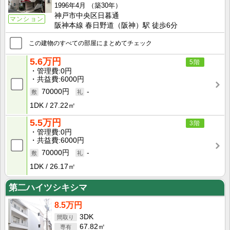
1996年4月
（築30年）
神戸市中央区日暮通
マンション
阪神本線 春日野道（阪神）駅 徒歩6分
この建物のすべての部屋にまとめてチェック
5.6万円
5階
管理費
0円
共益費
6000円
70000円
-
1DK
27.22㎡
5.5万円
3階
管理費
0円
共益費
6000円
70000円
-
1DK
26.17㎡
第二ハイツシキシマ
8.5万円
3DK
67.82㎡