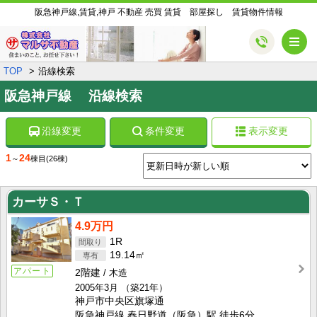
阪急神戸線,賃貸,神戸 不動産 売買 賃貸 部屋探し 賃貸物件情報
メ
TOP
沿線検索
阪急神戸線 沿線検索
沿線変更
条件変更
表示変更
1
24
～
棟目
(26棟)
カーサＳ・Ｔ
4.9万円
1R
19.14㎡
アパート
2階建
木造
2005年3月
（築21年）
神戸市中央区旗塚通
阪急神戸線 春日野道（阪急）駅 徒歩6分