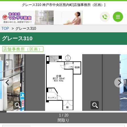
グレース310 神戸市中央区熊内町[店舗事務所（区画）]
メ
TOP
グレース310
グレース310
店舗事務所（区画）
1 / 20
間取り