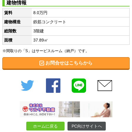
建物情報
賃料
8.0万円
建物構造
鉄筋コンクリート
総階数
3階建
面積
37.89㎡
※間取りの「S」はサービスルーム（納戸）です。
お問合せはこちらから
Twitter
Facebook
LINE
メール
ホームに戻る
PC向けサイトへ