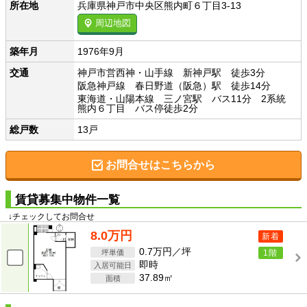
所在地
兵庫県神戸市中央区熊内町６丁目3-13
周辺地図
築年月
1976年9月
交通
神戸市営西神・山手線 新神戸駅 徒歩3分
阪急神戸線 春日野道（阪急）駅 徒歩14分
東海道・山陽本線 三ノ宮駅 バス11分 2系統
熊内６丁目 バス停徒歩2分
総戸数
13戸
お問合せはこちらから
賃貸募集中物件一覧
↓チェックしてお問合せ
8.0万円
新着
0.7万円／坪
1階
即時
37.89㎡