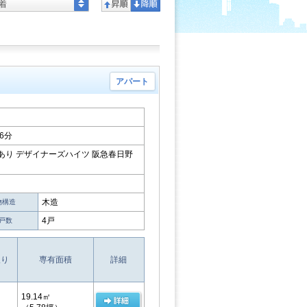
着
アパート
6分
あり デザイナーズハイツ 阪急春日野
木造
物構造
4戸
戸数
取り
専有面積
詳細
19.14㎡