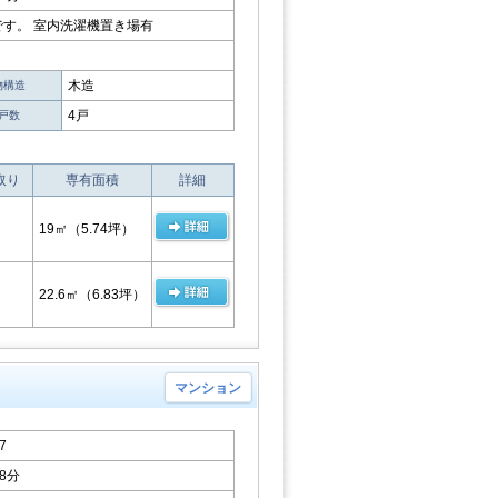
です。 室内洗濯機置き場有
木造
物構造
4戸
戸数
取り
専有面積
詳細
19㎡
（5.74坪）
22.6㎡
（6.83坪）
マンション
7
8分