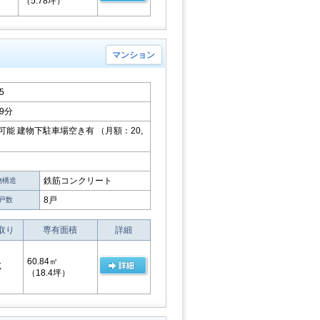
（5.78坪）
マンション
5
9分
能 建物下駐車場空き有 （月額：20,
鉄筋コンクリート
物構造
8戸
戸数
取り
専有面積
詳細
60.84㎡
K
（18.4坪）