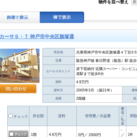
物件を並べ替え
新
カーサＳ・Ｔ 神戸市中央区旗塚通
兵庫県神戸市中央区旗塚通４丁目3-5
所在地
阪急神戸線 春日野道（阪急）駅 徒歩
交通
床下収納付 近隣スーパー・コンビニ
セールスポイント
道駅まで徒歩6分
4.9万円
賃料
2005年3月 （築21年）
築年月
建
2階建
規模
総
敷
金
所在階
賃料
管理費／共益費
／
間
チェック
礼
金
-
1階
4.9万円
1R
0円
／ 2000円
／