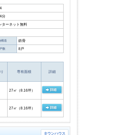
4
4分
インターネット無料
鉄骨
物構造
8戸
戸数
り
専有面積
詳細
27㎡
（8.16坪）
27㎡
（8.16坪）
タウンハウス