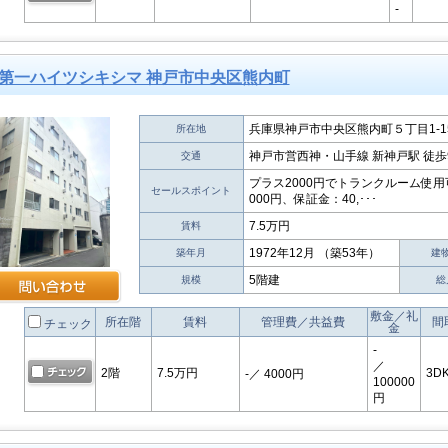
-
第一ハイツシキシマ 神戸市中央区熊内町
兵庫県神戸市中央区熊内町５丁目1-1
所在地
神戸市営西神・山手線 新神戸駅 徒歩
交通
プラス2000円でトランクルーム使用可
セールスポイント
000円、保証金：40,･･･
7.5万円
賃料
1972年12月 （築53年）
築年月
建
5階建
規模
総
敷金／礼
所在階
賃料
管理費／共益費
間
チェック
金
-
／
2階
7.5万円
3D
-
／ 4000円
100000
円