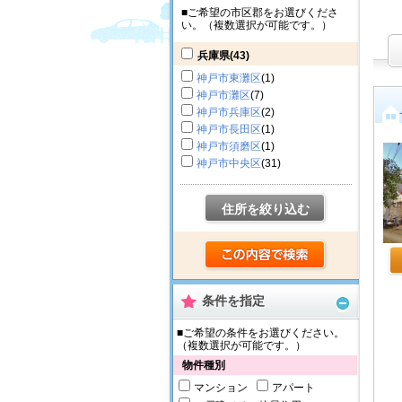
■ご希望の市区郡をお選びくださ
い。（複数選択が可能です。）
兵庫県
(43)
神戸市東灘区
(1)
神戸市灘区
(7)
神戸市兵庫区
(2)
神戸市長田区
(1)
神戸市須磨区
(1)
神戸市中央区
(31)
住所を絞り込む
条件を指定
■ご希望の条件をお選びください。
（複数選択が可能です。）
物件種別
マンション
アパート