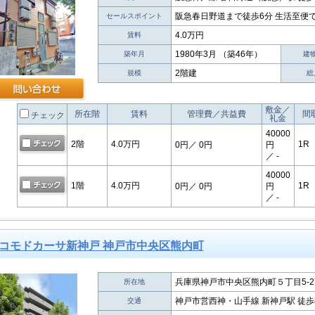
阪急春日野道まで徒歩6分 生活至便
セールスポイント
4.0万円
賃料
1980年3月 （築46年）
築年月
建
2階建
規模
総
敷金／
所在階
賃料
管理費／共益費
間
チェック
礼金
40000
2階
4.0万円
1R
0円
／ 0円
円
／ -
40000
1階
4.0万円
1R
0円
／ 0円
円
／ -
コモドカーサ新神戸 神戸市中央区熊内町
兵庫県神戸市中央区熊内町５丁目5-2
所在地
神戸市営西神・山手線 新神戸駅 徒歩
交通