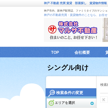
神戸 不動産 売買 賃貸 部屋探し 賃貸物件情報
神戸市内、新神戸駅周辺、ファミリタイプのマンショ
神戸の不動産売買・賃貸物件のことなら、お任せ
TOP
会社概要
解約のご連絡フォーム
シングル向け
検索
検索条件の変更
エリアを選択