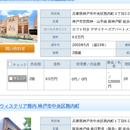
兵庫県神戸市中央区熊内町３丁目2-2
所在地
神戸市営西神・山手線 新神戸駅 徒歩
交通
ロフト付き デザイナーズアパートメ
セールスポイント
6.0万円
賃料
2003年5月 （築23年）
築年月
建
2階建
規模
総
敷金／礼
所在階
賃料
管理費／共益費
間
チェック
金
-
／
2階
6.0万円
1R
0円
／ 0円
120000
円
ウィステリア熊内 神戸市中央区熊内町
兵庫県神戸市中央区熊内町１丁目6-1
所在地
阪急神戸線 春日野道（阪急）駅 徒歩
交通