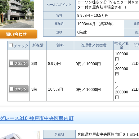
ローソン徒歩２分 TVモニター付き
セールスポイント
ター付き屋内駐車場空き有 （･･･
8.9万円～10.5万円
賃料
1993年4月 （築33年）
築年月
建
6階建
規模
総
敷金／礼
所在階
賃料
管理費／共益費
間
チェック
金
100000
円
2階
8.9万円
2LD
0円
／ 10000円
／
200000
円
-
／
3階
10.5万円
2LD
0円
／ 10000円
200000
円
グレース310 神戸市中央区熊内町
兵庫県神戸市中央区熊内町６丁目3-1
所在地