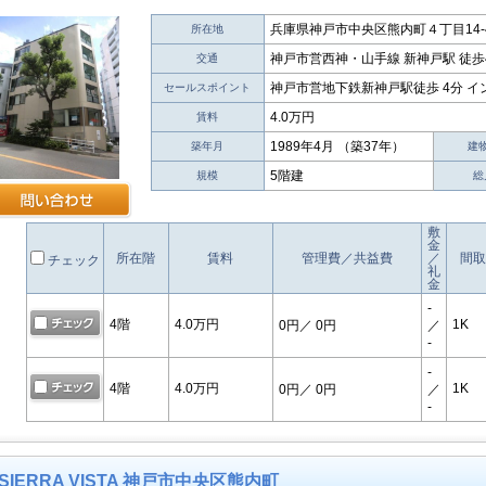
兵庫県神戸市中央区熊内町４丁目14-
所在地
神戸市営西神・山手線 新神戸駅 徒歩
交通
神戸市営地下鉄新神戸駅徒歩 4分 
セールスポイント
4.0万円
賃料
1989年4月 （築37年）
築年月
建
5階建
規模
総
敷
金
所在階
賃料
管理費／共益費
／
間取
チェック
礼
金
-
4階
4.0万円
1K
0円
／ 0円
／
-
-
4階
4.0万円
1K
0円
／ 0円
／
-
SIERRA VISTA 神戸市中央区熊内町