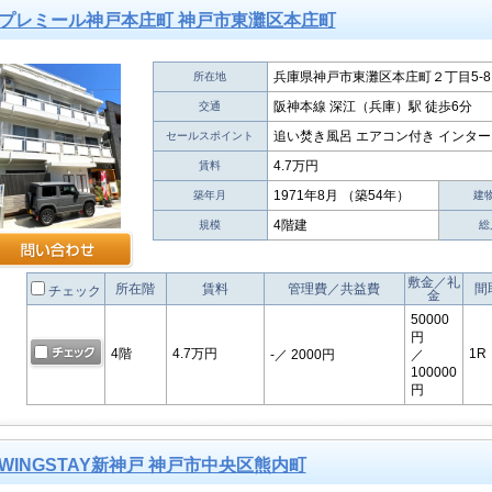
プレミール神戸本庄町 神戸市東灘区本庄町
兵庫県神戸市東灘区本庄町２丁目5-8
所在地
阪神本線 深江（兵庫）駅 徒歩6分
交通
追い焚き風呂 エアコン付き インター
セールスポイント
4.7万円
賃料
1971年8月 （築54年）
築年月
建
4階建
規模
総
敷金／礼
所在階
賃料
管理費／共益費
間
チェック
金
50000
円
4階
4.7万円
1R
-
／ 2000円
／
100000
円
WINGSTAY新神戸 神戸市中央区熊内町