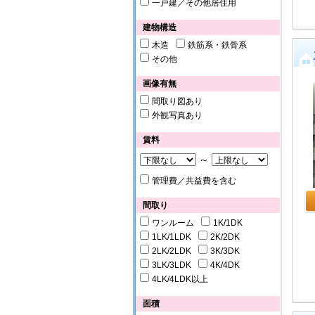
一戸建／その他居住用
建物構造
木造
鉄筋系・鉄骨系
その他
画像有無
間取り図あり
外観写真あり
賃料
～
管理費／共益費を含む
間取り
ワンルーム
1K/1DK
1LK/1LDK
2K/2DK
2LK/2LDK
3K/3DK
3LK/3LDK
4K/4DK
4LK/4LDK以上
面積