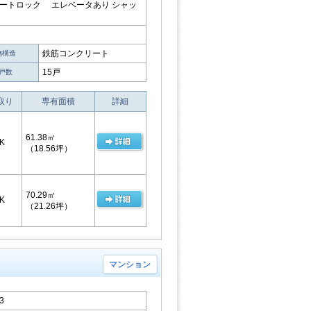
オートロック エレベータあり シャッ
鉄筋コンクリート
物構造
15戸
戸数
取り
専有面積
詳細
61.38㎡
K
（18.56坪）
70.29㎡
K
（21.26坪）
マンション
3