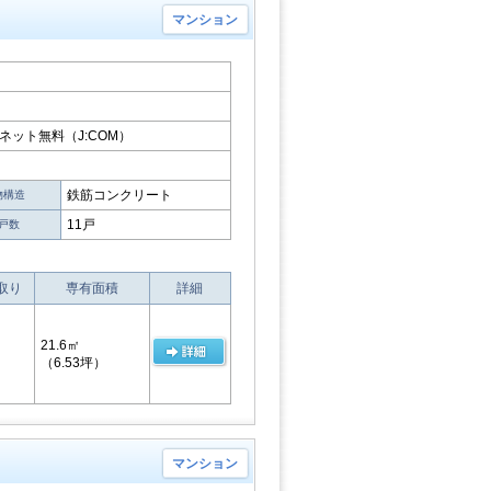
マンション
ネット無料（J:COM）
鉄筋コンクリート
物構造
11戸
戸数
取り
専有面積
詳細
21.6㎡
（6.53坪）
マンション