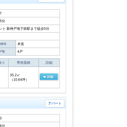
7
5分
ント 新神戸地下鉄駅まで徒歩5分
木造
物構造
4戸
戸数
取り
専有面積
詳細
35.2㎡
（10.64坪）
アパート
3
6分