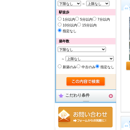
～
駅徒歩
1分以内
5分以内
7分以内
10分以内
15分以内
指定なし
築年数
～
新築のみ
中古のみ
指定なし
こだわり条件